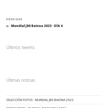
Navegación
Previous
PREVIOUS
de
Post
Mundial J80 Baiona 2023 · DÍA 4
entradas
Últimos tweets
Últimas noticias
SELECCIÓN FOTOS · MUNDIAL J80 BAIONA 2023