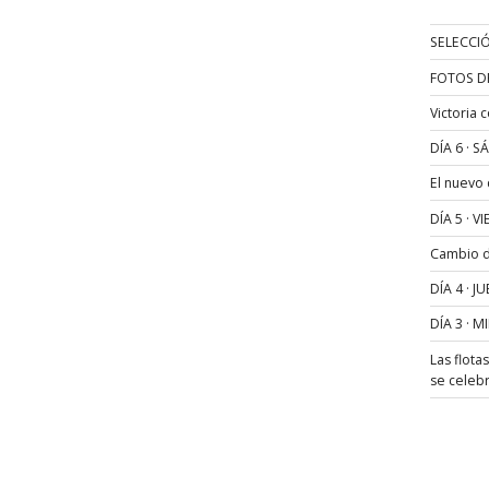
SELECCIÓ
FOTOS D
Victoria 
DÍA 6 · 
El nuevo
DÍA 5 · 
Cambio de
DÍA 4 · 
DÍA 3 · 
Las flota
se celeb