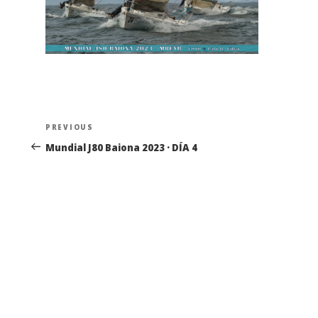
Navegación
Previous
PREVIOUS
de
Post
Mundial J80 Baiona 2023 · DÍA 4
entradas