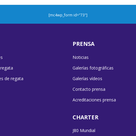
[mc4wp_form id="73"]
PRENSA
es
Noticias
 regata
Galerías fotográficas
es de regata
Galerías vídeos
Contacto prensa
Acreditaciones prensa
CHARTER
J80 Mundial