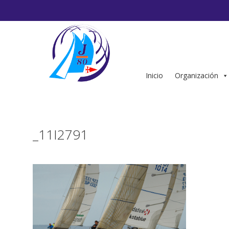
Saltar
al
contenido
Inicio
Organización
_11I2791