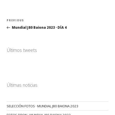
Navegación
Previous
PREVIOUS
de
Post
Mundial J80 Baiona 2023 · DÍA 4
entradas
Últimos tweets
Últimas noticias
SELECCIÓN FOTOS · MUNDIAL J80 BAIONA 2023