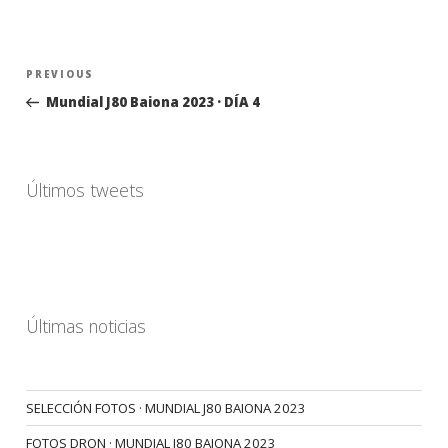
Navegación
Previous
PREVIOUS
de
Post
Mundial J80 Baiona 2023 · DÍA 4
entradas
Últimos tweets
Últimas noticias
SELECCIÓN FOTOS · MUNDIAL J80 BAIONA 2023
FOTOS DRON · MUNDIAL J80 BAIONA 2023