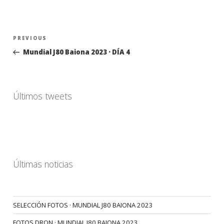
Navegación
Previous
PREVIOUS
de
Post
Mundial J80 Baiona 2023 · DÍA 4
entradas
Últimos tweets
Últimas noticias
SELECCIÓN FOTOS · MUNDIAL J80 BAIONA 2023
FOTOS DRON · MUNDIAL J80 BAIONA 2023