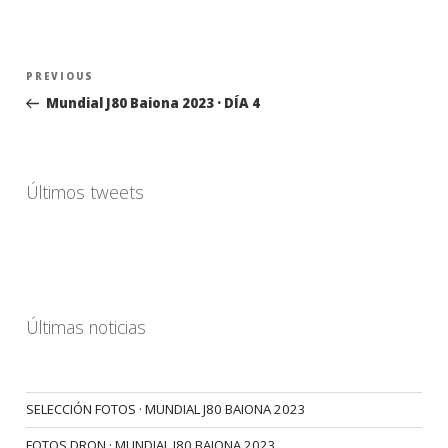
Navegación
Previous
PREVIOUS
de
Post
Mundial J80 Baiona 2023 · DÍA 4
entradas
Últimos tweets
Últimas noticias
SELECCIÓN FOTOS · MUNDIAL J80 BAIONA 2023
FOTOS DRON · MUNDIAL J80 BAIONA 2023