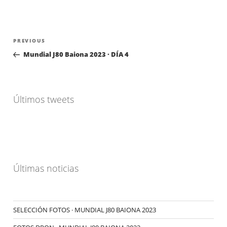
Navegación
Previous
PREVIOUS
de
Post
Mundial J80 Baiona 2023 · DÍA 4
entradas
Últimos tweets
Últimas noticias
SELECCIÓN FOTOS · MUNDIAL J80 BAIONA 2023