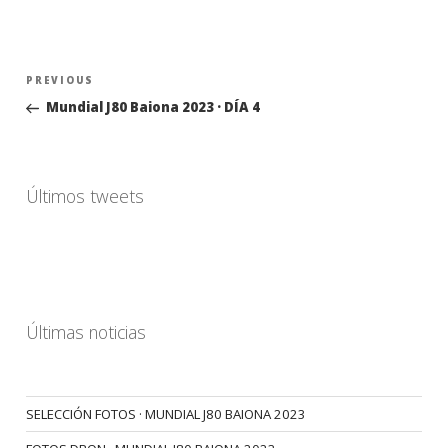
Navegación
Previous
PREVIOUS
de
Post
Mundial J80 Baiona 2023 · DÍA 4
entradas
Últimos tweets
Últimas noticias
SELECCIÓN FOTOS · MUNDIAL J80 BAIONA 2023