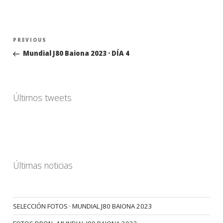
Navegación
Previous
PREVIOUS
de
Post
Mundial J80 Baiona 2023 · DÍA 4
entradas
Últimos tweets
Últimas noticias
SELECCIÓN FOTOS · MUNDIAL J80 BAIONA 2023