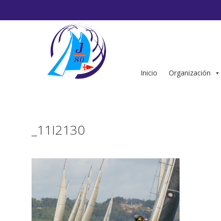
Saltar
al
contenido
Inicio
Organización
_11I2130