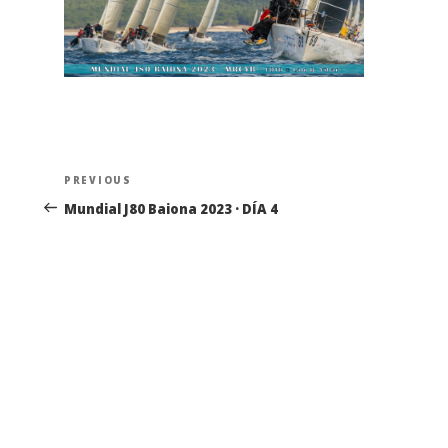
Navegación
Previous
PREVIOUS
de
Post
Mundial J80 Baiona 2023 · DÍA 4
entradas