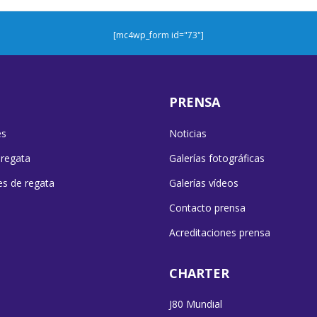
[mc4wp_form id="73"]
PRENSA
es
Noticias
 regata
Galerías fotográficas
es de regata
Galerías vídeos
Contacto prensa
Acreditaciones prensa
CHARTER
J80 Mundial