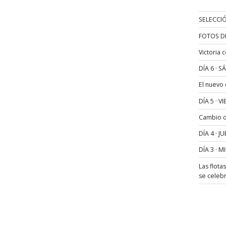
SELECCIÓ
FOTOS D
Victoria 
DÍA 6 · 
El nuevo
DÍA 5 · 
Cambio de
DÍA 4 · 
DÍA 3 · 
Las flota
se celeb