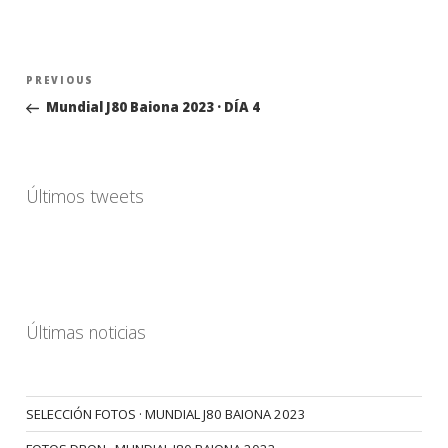
Navegación
Previous
PREVIOUS
de
Post
Mundial J80 Baiona 2023 · DÍA 4
entradas
Últimos tweets
Últimas noticias
SELECCIÓN FOTOS · MUNDIAL J80 BAIONA 2023