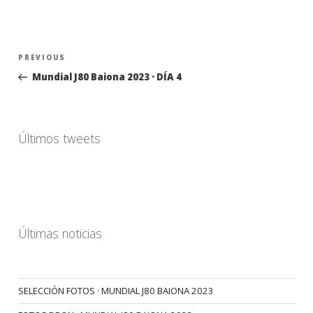
Navegación
Previous
PREVIOUS
de
Post
Mundial J80 Baiona 2023 · DÍA 4
entradas
Últimos tweets
Últimas noticias
SELECCIÓN FOTOS · MUNDIAL J80 BAIONA 2023