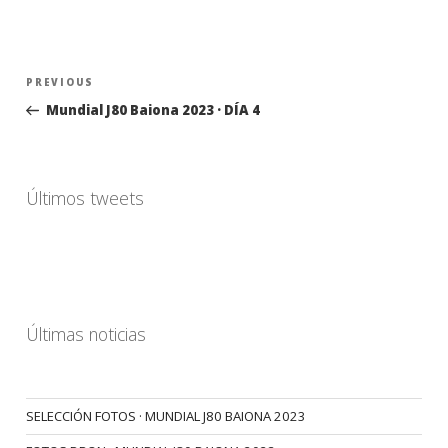
Navegación
Previous
PREVIOUS
de
Post
Mundial J80 Baiona 2023 · DÍA 4
entradas
Últimos tweets
Últimas noticias
SELECCIÓN FOTOS · MUNDIAL J80 BAIONA 2023