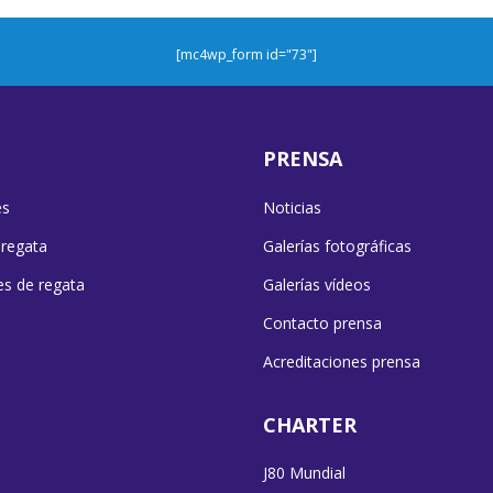
[mc4wp_form id="73"]
PRENSA
es
Noticias
 regata
Galerías fotográficas
es de regata
Galerías vídeos
Contacto prensa
Acreditaciones prensa
CHARTER
J80 Mundial