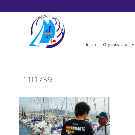
Saltar
al
contenido
Inicio
Organización
_11I1739