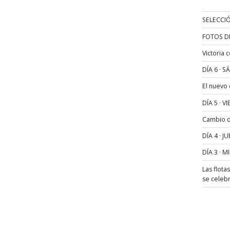
SELECCIÓ
FOTOS D
Victoria 
DÍA 6 · 
El nuevo
DÍA 5 · 
Cambio de
DÍA 4 · 
DÍA 3 · 
Las flota
se celeb