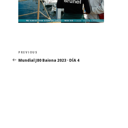
Navegación
Previous
PREVIOUS
de
Post
Mundial J80 Baiona 2023 · DÍA 4
entradas