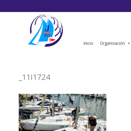
Saltar
al
contenido
Inicio
Organización
_11I1724