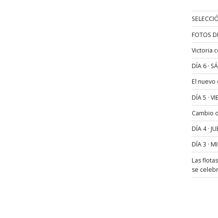
SELECCIÓ
FOTOS D
Victoria 
DÍA 6 · 
El nuevo
DÍA 5 · 
Cambio de
DÍA 4 · 
DÍA 3 · 
Las flota
se celeb