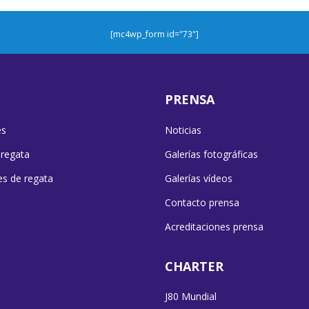
[mc4wp_form id="73"]
PRENSA
es
Noticias
 regata
Galerías fotográficas
es de regata
Galerías vídeos
Contacto prensa
Acreditaciones prensa
CHARTER
J80 Mundial