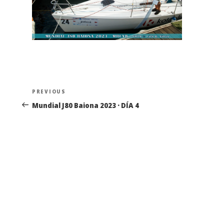
Navegación
Previous
PREVIOUS
de
Post
Mundial J80 Baiona 2023 · DÍA 4
entradas