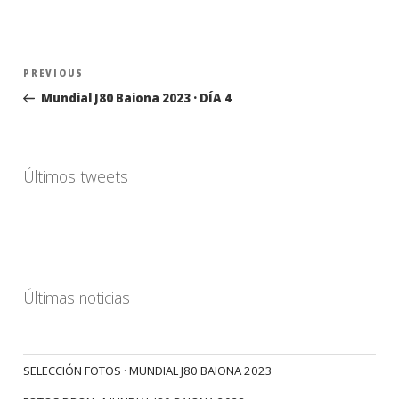
Navegación
Previous
PREVIOUS
de
Post
Mundial J80 Baiona 2023 · DÍA 4
entradas
Últimos tweets
Últimas noticias
SELECCIÓN FOTOS · MUNDIAL J80 BAIONA 2023