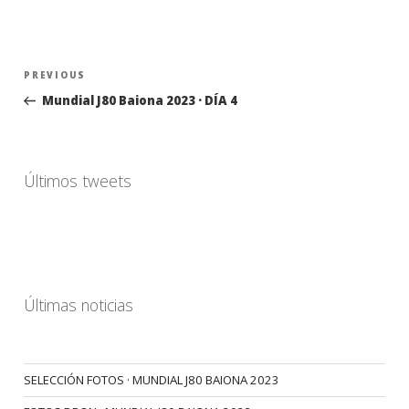
Navegación
Previous
PREVIOUS
de
Post
Mundial J80 Baiona 2023 · DÍA 4
entradas
Últimos tweets
Últimas noticias
SELECCIÓN FOTOS · MUNDIAL J80 BAIONA 2023