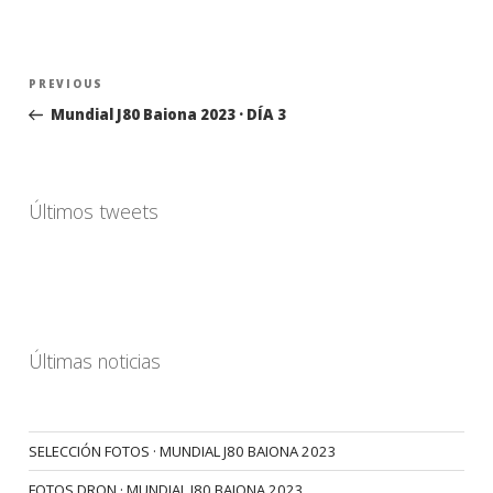
Navegación
Previous
PREVIOUS
de
Post
Mundial J80 Baiona 2023 · DÍA 3
entradas
Últimos tweets
Últimas noticias
SELECCIÓN FOTOS · MUNDIAL J80 BAIONA 2023
FOTOS DRON · MUNDIAL J80 BAIONA 2023