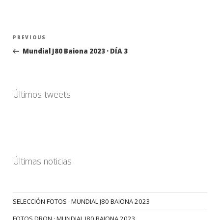
Navegación
Previous
PREVIOUS
de
Post
Mundial J80 Baiona 2023 · DÍA 3
entradas
Últimos tweets
Últimas noticias
SELECCIÓN FOTOS · MUNDIAL J80 BAIONA 2023
FOTOS DRON · MUNDIAL J80 BAIONA 2023