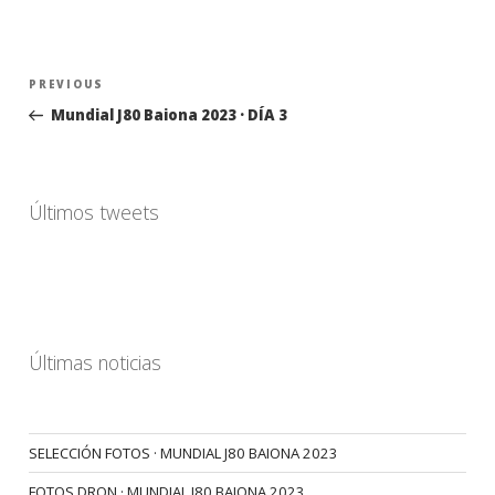
Navegación
Previous
PREVIOUS
de
Post
Mundial J80 Baiona 2023 · DÍA 3
entradas
Últimos tweets
Últimas noticias
SELECCIÓN FOTOS · MUNDIAL J80 BAIONA 2023
FOTOS DRON · MUNDIAL J80 BAIONA 2023