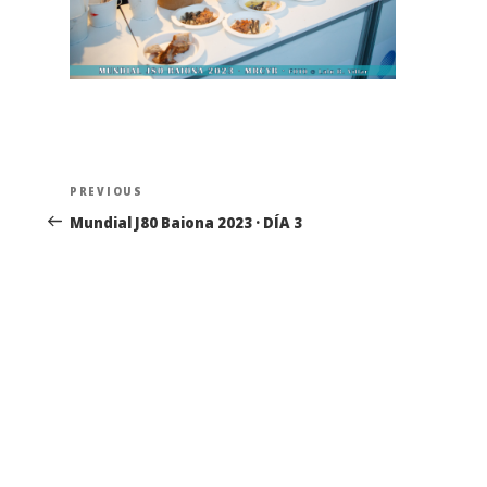
Navegación
Previous
PREVIOUS
de
Post
Mundial J80 Baiona 2023 · DÍA 3
entradas