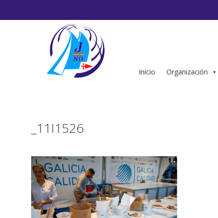
Saltar
al
contenido
Inicio
Organización
_11I1526