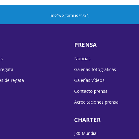
[mc4wp_form id="73"]
PRENSA
es
Noticias
 regata
Galerías fotográficas
es de regata
Galerías vídeos
Contacto prensa
Acreditaciones prensa
CHARTER
J80 Mundial