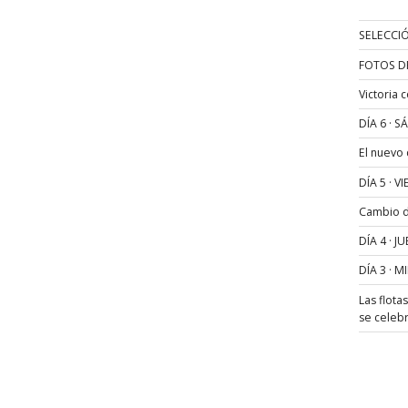
SELECCIÓ
FOTOS D
Victoria 
DÍA 6 · 
El nuevo
DÍA 5 · 
Cambio de
DÍA 4 · 
DÍA 3 · 
Las flota
se celeb