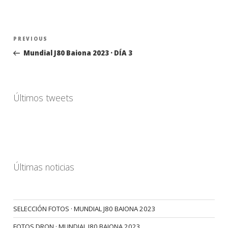
Navegación
Previous
PREVIOUS
de
Post
Mundial J80 Baiona 2023 · DÍA 3
entradas
Últimos tweets
Últimas noticias
SELECCIÓN FOTOS · MUNDIAL J80 BAIONA 2023
FOTOS DRON · MUNDIAL J80 BAIONA 2023