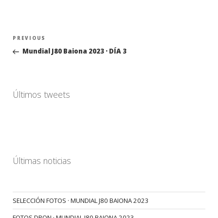
Navegación
Previous
PREVIOUS
de
Post
Mundial J80 Baiona 2023 · DÍA 3
entradas
Últimos tweets
Últimas noticias
SELECCIÓN FOTOS · MUNDIAL J80 BAIONA 2023
FOTOS DRON · MUNDIAL J80 BAIONA 2023