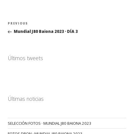
Navegación
Previous
PREVIOUS
de
Post
Mundial J80 Baiona 2023 · DÍA 3
entradas
Últimos tweets
Últimas noticias
SELECCIÓN FOTOS · MUNDIAL J80 BAIONA 2023
FOTOS DRON · MUNDIAL J80 BAIONA 2023