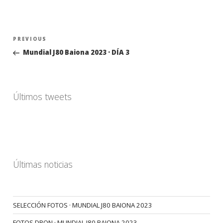
Navegación
Previous
PREVIOUS
de
Post
Mundial J80 Baiona 2023 · DÍA 3
entradas
Últimos tweets
Últimas noticias
SELECCIÓN FOTOS · MUNDIAL J80 BAIONA 2023
FOTOS DRON · MUNDIAL J80 BAIONA 2023