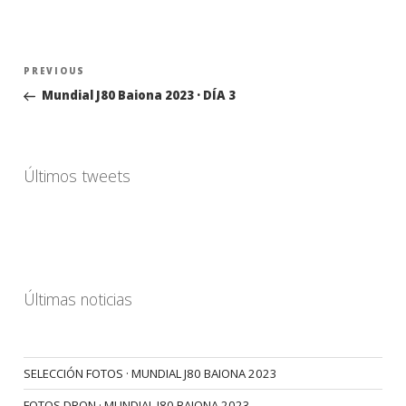
Navegación
Previous
PREVIOUS
de
Post
Mundial J80 Baiona 2023 · DÍA 3
entradas
Últimos tweets
Últimas noticias
SELECCIÓN FOTOS · MUNDIAL J80 BAIONA 2023
FOTOS DRON · MUNDIAL J80 BAIONA 2023