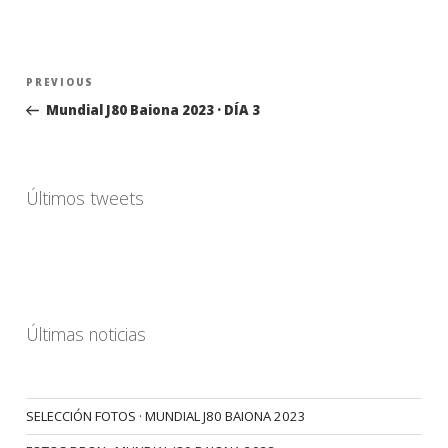
Navegación
Previous
PREVIOUS
de
Post
Mundial J80 Baiona 2023 · DÍA 3
entradas
Últimos tweets
Últimas noticias
SELECCIÓN FOTOS · MUNDIAL J80 BAIONA 2023