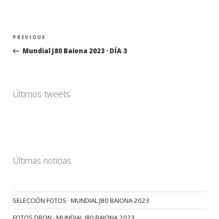
Navegación
Previous
PREVIOUS
de
Post
Mundial J80 Baiona 2023 · DÍA 3
entradas
Últimos tweets
Últimas noticias
SELECCIÓN FOTOS · MUNDIAL J80 BAIONA 2023
FOTOS DRON · MUNDIAL J80 BAIONA 2023