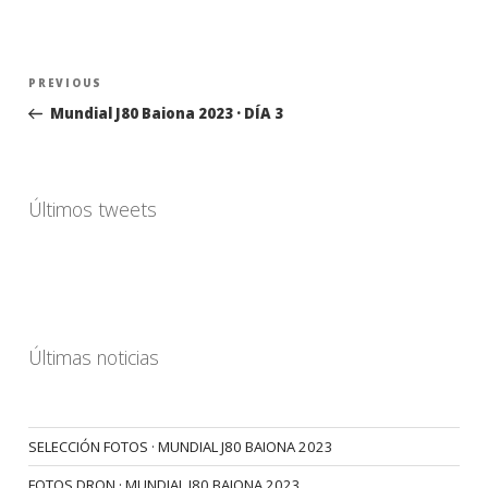
Navegación
Previous
PREVIOUS
de
Post
Mundial J80 Baiona 2023 · DÍA 3
entradas
Últimos tweets
Últimas noticias
SELECCIÓN FOTOS · MUNDIAL J80 BAIONA 2023
FOTOS DRON · MUNDIAL J80 BAIONA 2023