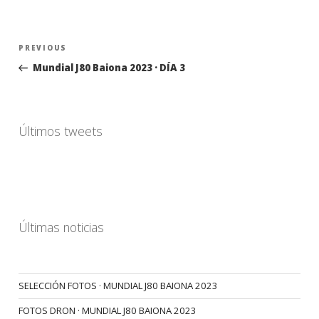
Navegación
Previous
PREVIOUS
de
Post
Mundial J80 Baiona 2023 · DÍA 3
entradas
Últimos tweets
Últimas noticias
SELECCIÓN FOTOS · MUNDIAL J80 BAIONA 2023
FOTOS DRON · MUNDIAL J80 BAIONA 2023