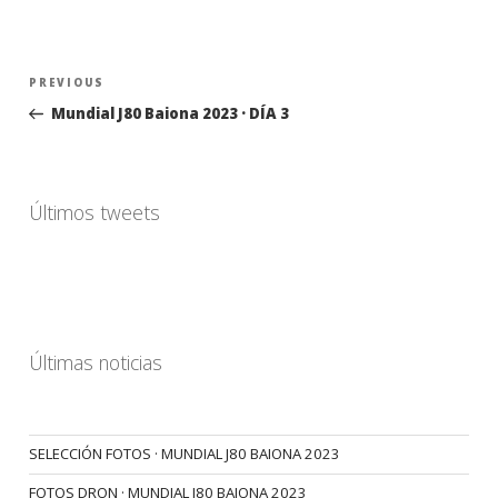
Navegación
Previous
PREVIOUS
de
Post
Mundial J80 Baiona 2023 · DÍA 3
entradas
Últimos tweets
Últimas noticias
SELECCIÓN FOTOS · MUNDIAL J80 BAIONA 2023
FOTOS DRON · MUNDIAL J80 BAIONA 2023