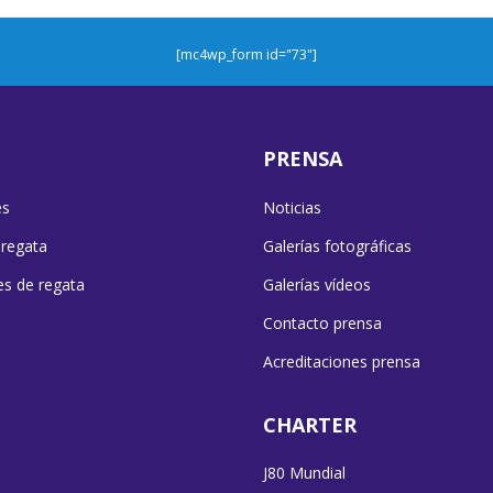
[mc4wp_form id="73"]
PRENSA
es
Noticias
 regata
Galerías fotográficas
es de regata
Galerías vídeos
Contacto prensa
Acreditaciones prensa
CHARTER
J80 Mundial