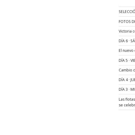
SELECCIÓ
FOTOS D
Victoria 
DÍA 6 · 
El nuevo
DÍA 5 · 
Cambio de
DÍA 4 · 
DÍA 3 · 
Las flota
se celeb