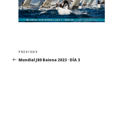
Navegación
Previous
PREVIOUS
de
Post
Mundial J80 Baiona 2023 · DÍA 3
entradas