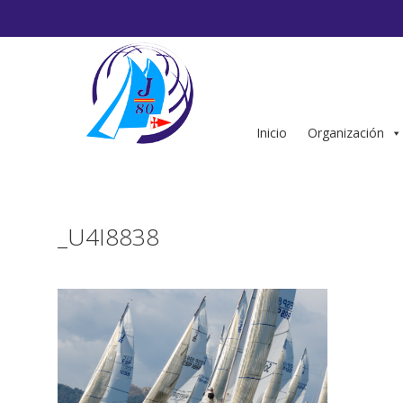
Saltar
al
contenido
Inicio
Organización
_U4I8838