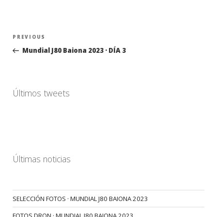
Navegación
Previous
PREVIOUS
de
Post
Mundial J80 Baiona 2023 · DÍA 3
entradas
Últimos tweets
Últimas noticias
SELECCIÓN FOTOS · MUNDIAL J80 BAIONA 2023
FOTOS DRON · MUNDIAL J80 BAIONA 2023