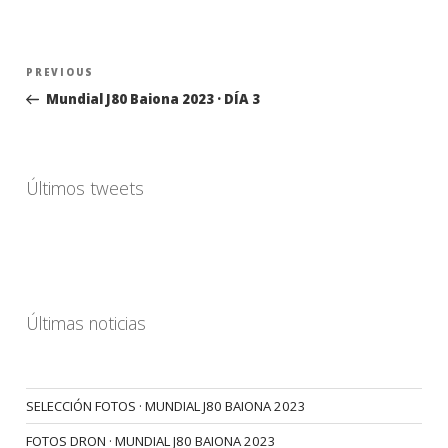
Navegación
Previous
PREVIOUS
de
Post
Mundial J80 Baiona 2023 · DÍA 3
entradas
Últimos tweets
Últimas noticias
SELECCIÓN FOTOS · MUNDIAL J80 BAIONA 2023
FOTOS DRON · MUNDIAL J80 BAIONA 2023