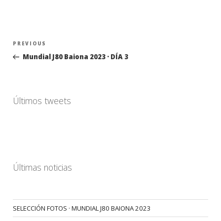
Navegación
Previous
PREVIOUS
de
Post
Mundial J80 Baiona 2023 · DÍA 3
entradas
Últimos tweets
Últimas noticias
SELECCIÓN FOTOS · MUNDIAL J80 BAIONA 2023