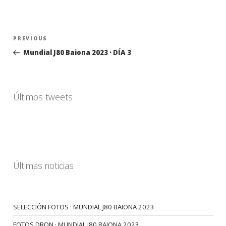
Navegación
Previous
PREVIOUS
de
Post
Mundial J80 Baiona 2023 · DÍA 3
entradas
Últimos tweets
Últimas noticias
SELECCIÓN FOTOS · MUNDIAL J80 BAIONA 2023
FOTOS DRON · MUNDIAL J80 BAIONA 2023