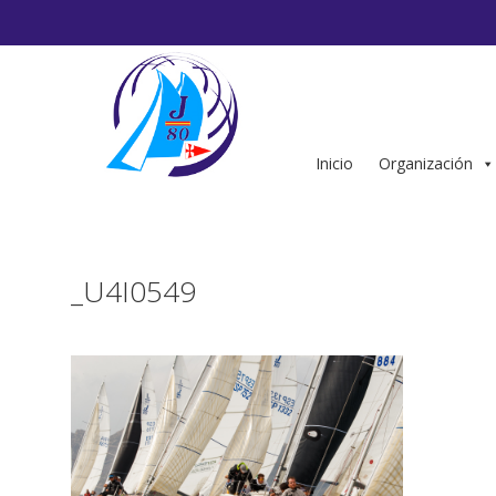
Saltar
al
contenido
Inicio
Organización
_U4I0549