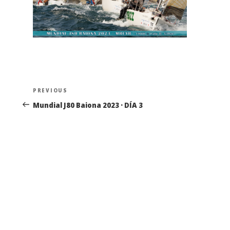
Navegación
Previous
PREVIOUS
de
Post
Mundial J80 Baiona 2023 · DÍA 3
entradas