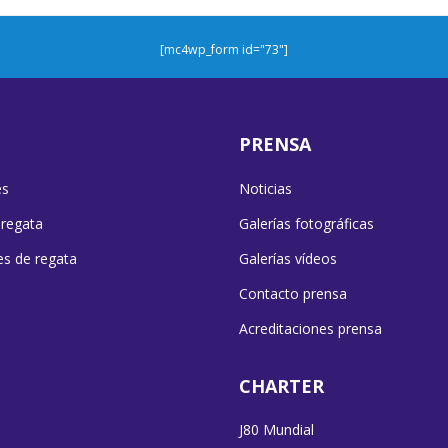
[mc4wp_form id="73"]
PRENSA
es
Noticias
 regata
Galerías fotográficas
es de regata
Galerías vídeos
Contacto prensa
Acreditaciones prensa
CHARTER
J80 Mundial