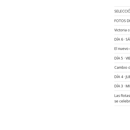
SELECCIÓ
FOTOS D
Victoria 
DÍA 6 · 
El nuevo
DÍA 5 · 
Cambio de
DÍA 4 · 
DÍA 3 · 
Las flota
se celeb