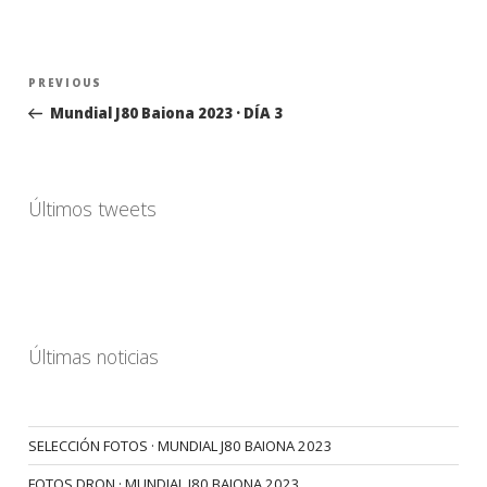
Navegación
Previous
PREVIOUS
de
Post
Mundial J80 Baiona 2023 · DÍA 3
entradas
Últimos tweets
Últimas noticias
SELECCIÓN FOTOS · MUNDIAL J80 BAIONA 2023
FOTOS DRON · MUNDIAL J80 BAIONA 2023