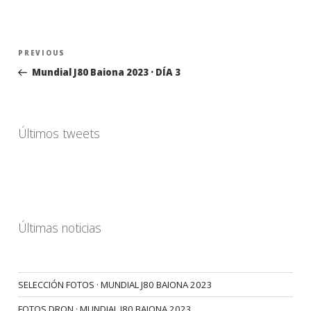
Navegación
Previous
PREVIOUS
de
Post
Mundial J80 Baiona 2023 · DÍA 3
entradas
Últimos tweets
Últimas noticias
SELECCIÓN FOTOS · MUNDIAL J80 BAIONA 2023
FOTOS DRON · MUNDIAL J80 BAIONA 2023