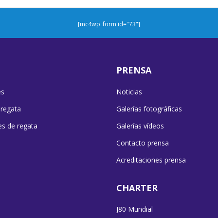
[mc4wp_form id="73"]
PRENSA
es
Noticias
 regata
Galerías fotográficas
es de regata
Galerías vídeos
Contacto prensa
Acreditaciones prensa
CHARTER
J80 Mundial