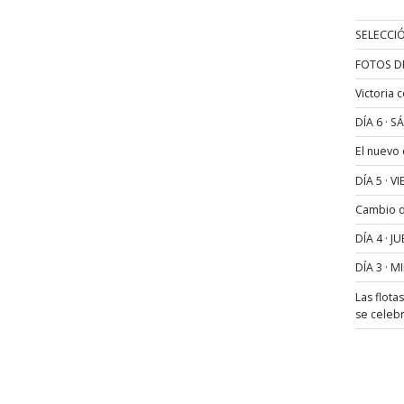
SELECCIÓ
FOTOS D
Victoria 
DÍA 6 · 
El nuevo
DÍA 5 · 
Cambio de
DÍA 4 · 
DÍA 3 · 
Las flota
se celeb