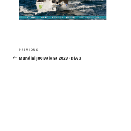
Navegación
Previous
PREVIOUS
de
Post
Mundial J80 Baiona 2023 · DÍA 3
entradas