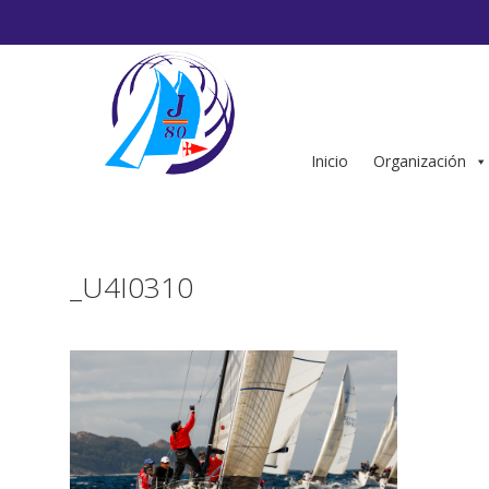
Saltar
al
contenido
Inicio
Organización
_U4I0310