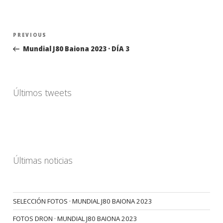
Navegación
Previous
PREVIOUS
de
Post
Mundial J80 Baiona 2023 · DÍA 3
entradas
Últimos tweets
Últimas noticias
SELECCIÓN FOTOS · MUNDIAL J80 BAIONA 2023
FOTOS DRON · MUNDIAL J80 BAIONA 2023