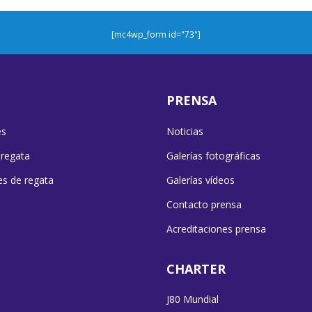
[mc4wp_form id="73"]
PRENSA
es
Noticias
 regata
Galerías fotográficas
es de regata
Galerías vídeos
Contacto prensa
Acreditaciones prensa
CHARTER
J80 Mundial