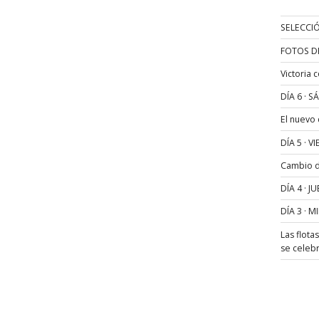
SELECCIÓ
FOTOS D
Victoria 
DÍA 6 · 
El nuevo
DÍA 5 · 
Cambio de
DÍA 4 · 
DÍA 3 · 
Las flota
se celeb