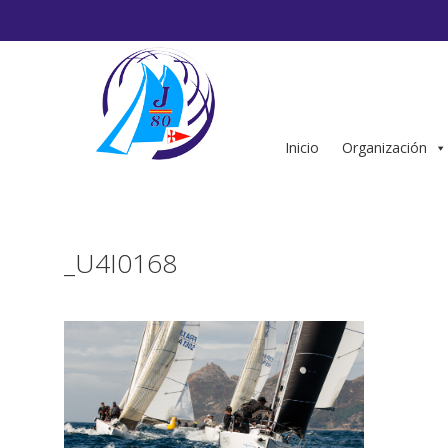
Saltar
al
contenido
Inicio
Organización
_U4I0168