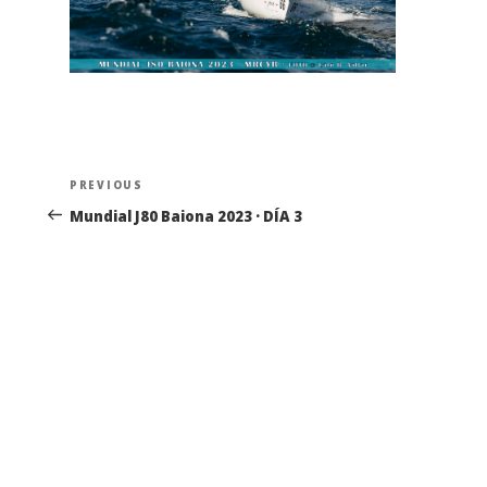
Navegación
Previous
PREVIOUS
de
Post
Mundial J80 Baiona 2023 · DÍA 3
entradas