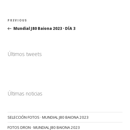
Navegación
Previous
PREVIOUS
de
Post
Mundial J80 Baiona 2023 · DÍA 3
entradas
Últimos tweets
Últimas noticias
SELECCIÓN FOTOS · MUNDIAL J80 BAIONA 2023
FOTOS DRON · MUNDIAL J80 BAIONA 2023