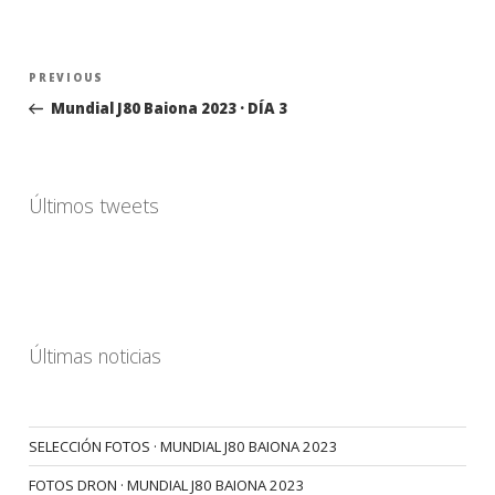
Navegación
Previous
PREVIOUS
de
Post
Mundial J80 Baiona 2023 · DÍA 3
entradas
Últimos tweets
Últimas noticias
SELECCIÓN FOTOS · MUNDIAL J80 BAIONA 2023
FOTOS DRON · MUNDIAL J80 BAIONA 2023