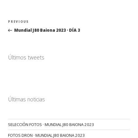
Navegación
Previous
PREVIOUS
de
Post
Mundial J80 Baiona 2023 · DÍA 3
entradas
Últimos tweets
Últimas noticias
SELECCIÓN FOTOS · MUNDIAL J80 BAIONA 2023
FOTOS DRON · MUNDIAL J80 BAIONA 2023