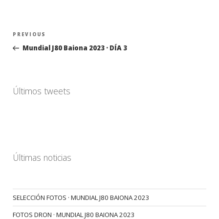
Navegación
Previous
PREVIOUS
de
Post
Mundial J80 Baiona 2023 · DÍA 3
entradas
Últimos tweets
Últimas noticias
SELECCIÓN FOTOS · MUNDIAL J80 BAIONA 2023
FOTOS DRON · MUNDIAL J80 BAIONA 2023