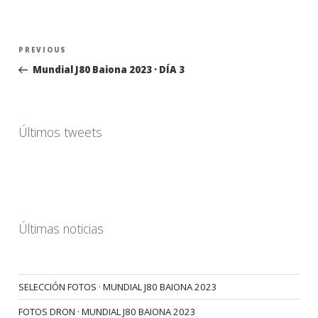
Navegación
Previous
PREVIOUS
de
Post
Mundial J80 Baiona 2023 · DÍA 3
entradas
Últimos tweets
Últimas noticias
SELECCIÓN FOTOS · MUNDIAL J80 BAIONA 2023
FOTOS DRON · MUNDIAL J80 BAIONA 2023