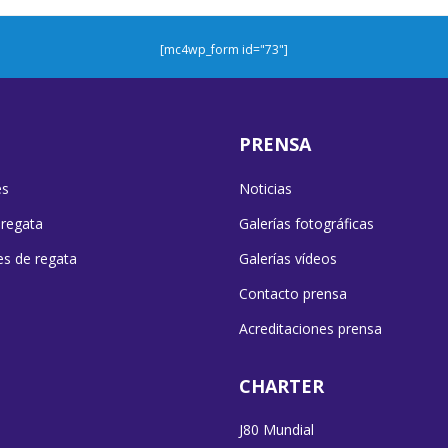
[mc4wp_form id="73"]
PRENSA
es
Noticias
 regata
Galerías fotográficas
es de regata
Galerías vídeos
Contacto prensa
Acreditaciones prensa
CHARTER
J80 Mundial