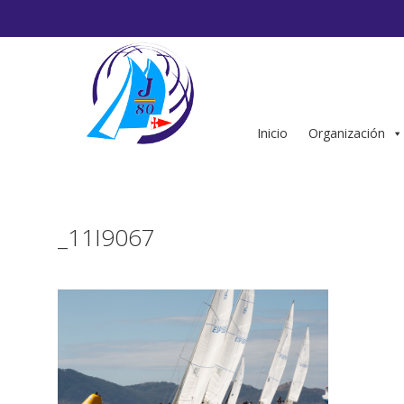
Saltar
al
contenido
Inicio
Organización
_11I9067