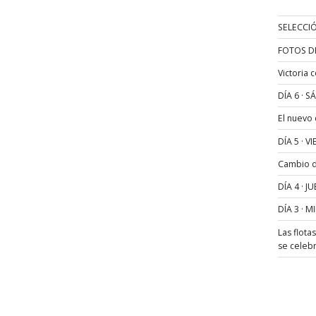
SELECCIÓ
FOTOS D
Victoria 
DÍA 6 · 
El nuevo
DÍA 5 · 
Cambio de
DÍA 4 · 
DÍA 3 · 
Las flota
se celeb