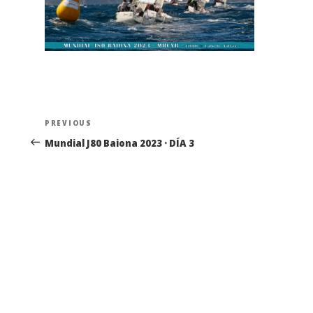
Navegación
Previous
PREVIOUS
de
Post
Mundial J80 Baiona 2023 · DÍA 3
entradas