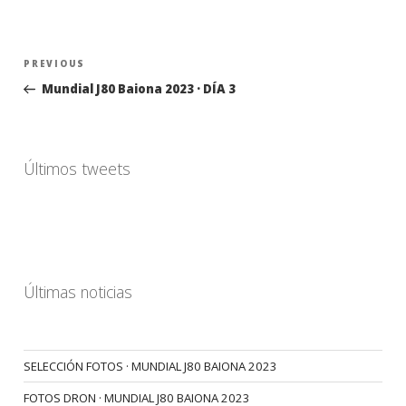
Navegación
Previous
PREVIOUS
de
Post
Mundial J80 Baiona 2023 · DÍA 3
entradas
Últimos tweets
Últimas noticias
SELECCIÓN FOTOS · MUNDIAL J80 BAIONA 2023
FOTOS DRON · MUNDIAL J80 BAIONA 2023