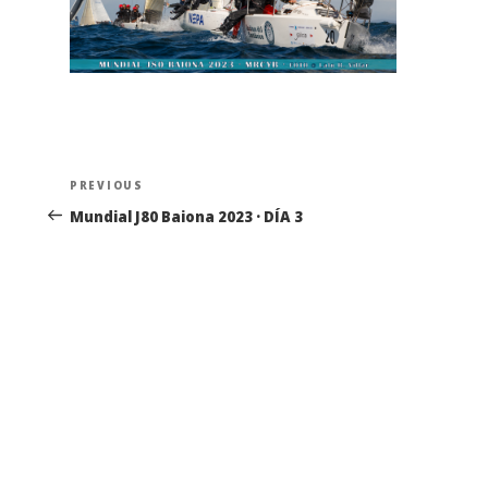
Navegación
Previous
PREVIOUS
de
Post
Mundial J80 Baiona 2023 · DÍA 3
entradas