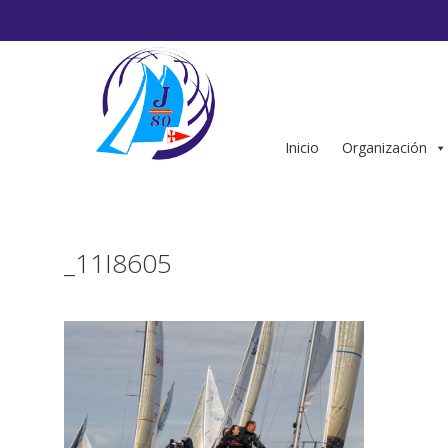
Saltar
al
contenido
Inicio
Organización
_11I8605