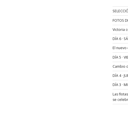
SELECCIÓ
FOTOS D
Victoria 
DÍA 6 · 
El nuevo
DÍA 5 · 
Cambio de
DÍA 4 · 
DÍA 3 · 
Las flota
se celeb