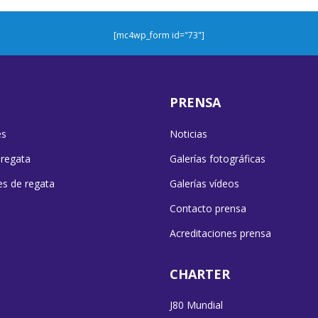
[mc4wp_form id="73"]
PRENSA
es
Noticias
 regata
Galerías fotográficas
es de regata
Galerías vídeos
Contacto prensa
Acreditaciones prensa
CHARTER
J80 Mundial